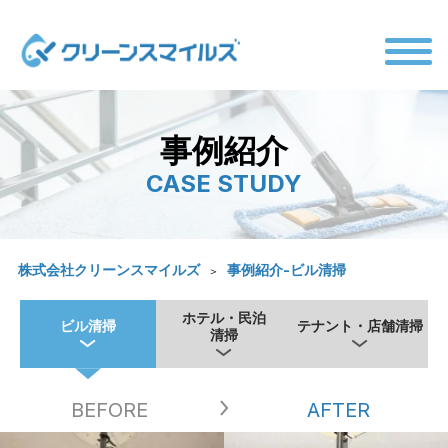
TOP
事業内容
ビル清掃
ホテル・民泊清掃
事例紹介
テナント・店舗清掃
事例紹介
CASE STUDY
お客様のお声
会社概要
お知らせ
株式会社クリーンスマイルズ
事例紹介-ビル清掃
お問い合わせ
ホテル・民泊
採用情報
ビル清掃
テナント・店舗清掃
清掃
BEFORE
AFTER