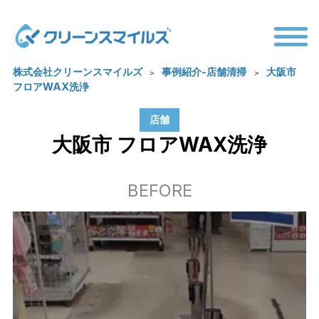
TOP
事業内容
株式会社クリーンスマイルズ
事例紹介-店舗清掃
大阪市
ビル清掃
ホテル・民泊清掃
フロアWAX洗浄
テナント・店舗清掃
事例紹介
店舗
大阪市 フロアWAX洗浄
お客様のお声
会社概要
お知らせ
BEFORE
お問い合わせ
採用情報